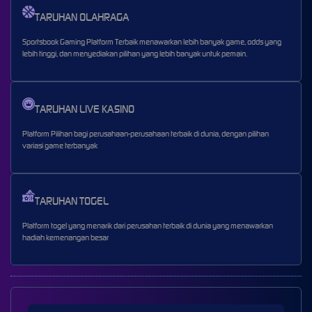
TARUHAN OLAHRAGA
Sportsbook Gaming Platform Terbaik menawarkan lebih banyak game, odds yang
lebih tinggi, dan menyediakan pilihan yang lebih banyak untuk pemain.
TARUHAN LIVE KASINO
Platform Pilihan bagi perusahaan-perusahaan terbaik di dunia, dengan pilihan
variasi game terbanyak
TARUHAN TOGEL
Platform togel yang menarik dari perusahan terbaik di dunia yang menawarkan
hadiah kemenangan besar