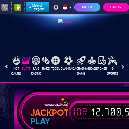
Main di
MASUK
DAFTAR
Telegram
HOT
SLOTS
LIVE
RACE
TOGEL
OLAHRAGA
CRASH
ARCADE
POKER
E-
SABUN
GAMES
CASINO
GAME
SPORTS
AYAM
IDR
12,700,
JACKPOT
PLAY