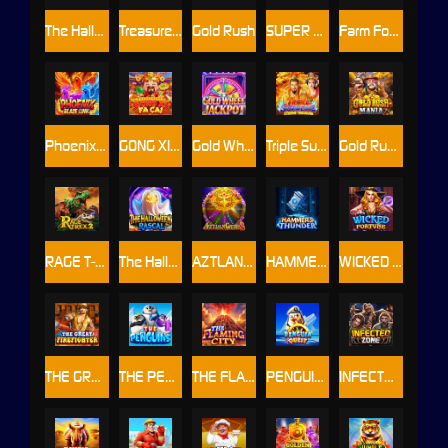
The Hallowin Bats
Treasure Train Deluxe
Gold Rush
SUPER HEROINE
Farm Fortune Wheel
Phoenix Blaze Link
GONG XI FA CAI
Gold Wheel Jackpot
Triple Supreme Xtreme Treasure
Gold Rush Mania
RAGE T-REX 2
The Halloween Rascal
AZTLAN GEMS2
HAMMER OF THUNDER
WICKED FORTUNE
THE GREAT FIREFIGHTER
THE PENGUINS
THE FLAME CITY
PENGUIN QUEST
INFECTED ZONE