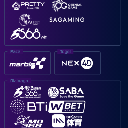
Race
Togel
Olahraga