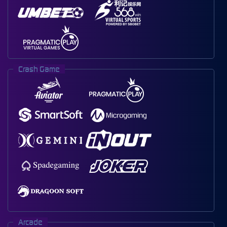
Crash Game
Arcade