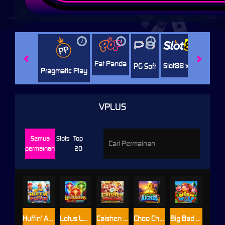
i
i
i
i
i
Facha
Fat Panda
Slot88 x PP
PG Soft
Pragmatic Play
VPLUS
Semua
Slots
Top
permainan
20
Huffin’ And Puffin’ Rising
Lotus Lanterns: Dragon's Fortune
Caishen Mahjong: Triple Luck
Choo Choo Riches
Big Bad Wolf