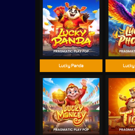
Lucky Panda
Lucky