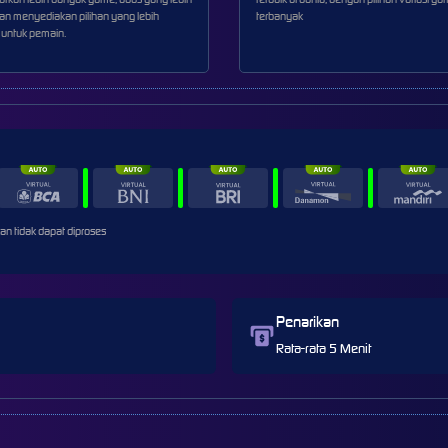
 dan menyediakan pilihan yang lebih
terbanyak
untuk pemain.
an tidak dapat diproses
Penarikan
Rata-rata 5 Menit