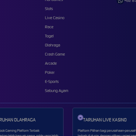
+62 8
Slots
Live Casino
Race
Togel
Olahraga
Crash Game
Arcade
Poker
E-Sports
Sabung Ayam
RUHAN OLAHRAGA
TARUHAN LIVE KASINO
ook Gaming Platform Terbaik
Platform Pilihan bagi perusahaan-perusa
kan lebih banyak game, odds yang lebih
terbaik di dunia, dengan pilihan variasi g