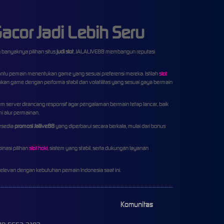
Gacor Jadi Lebih Seru
banyaknya pilihan situs
judi slot
, JALALIVE88 membangun reputasi
antu pemain menentukan game yang sesuai preferensi mereka. Istilah
slot
an game dengan performa stabil dan volatilitas yang sesuai gaya bermain
em server dirancang responsif agar pengalaman bermain tetap lancar, baik
 alur permainan.
ersedia
promosi Jallive88
yang diperbarui secara berkala, mulai dari bonus
inasi pilihan
slot hoki
, sistem yang stabil, serta dukungan layanan
 relevan dengan kebutuhan pemain Indonesia saat ini.
n
Komunitas