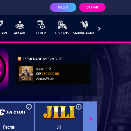
MASUK
DAFTAR
 GAME
ARCADE
POKER
E-SPORTS
SABUNG AYAM
PROMOSI
PEMENANG MESIN SLOT
supa****2
IDR
782,000.00
Anubis Wrath
c**o
IDR
680,800.00
Mahjong Wins - Gong Xi Fa Cai
i
i
i
supa****2
IDR
666,400.00
No Limit City
Mahjong Ways
Fachai
Jili
supa****2