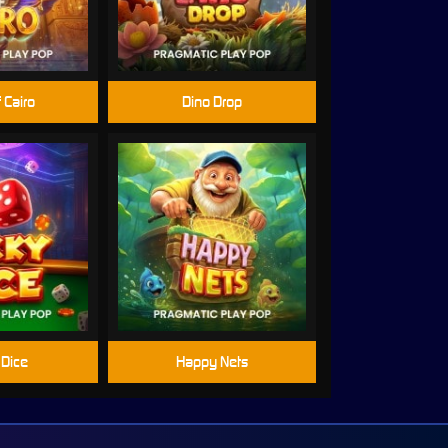
 Cairo
Dino Drop
 Dice
Happy Nets