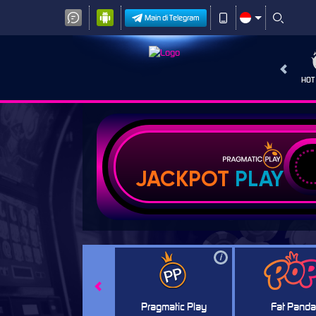
Main di Telegram
HOT
JACKPOT
PLAY
i
Pragmatic Play
Fat Pand