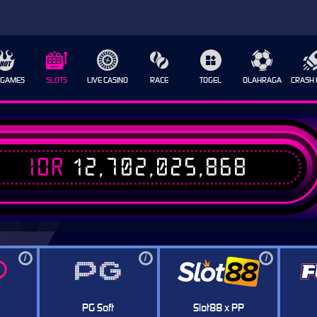
 GAMES
SLOTS
LIVE CASINO
RACE
TOGEL
OLAHRAGA
CRASH
IDR
12,702,025,868
i
i
i
a
PG Soft
Slot88 x PP