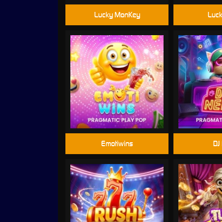
Lucky MonKey
Luck
Emotiwins
DJ