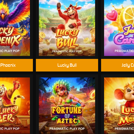
 Phoenix
Lucky Bull
Jelly 