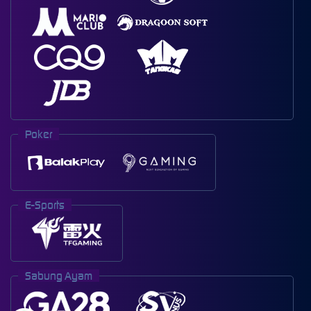
Poker
E-Sports
Sabung Ayam