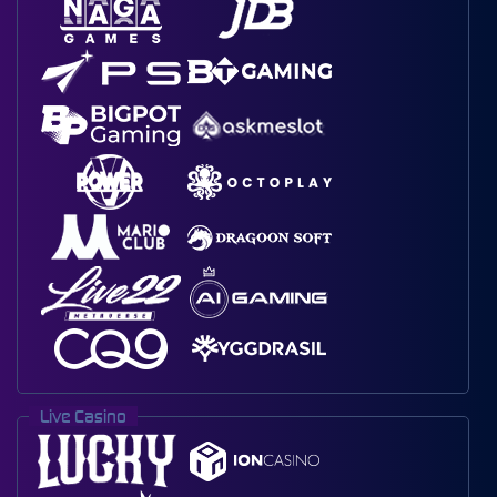
Live Casino